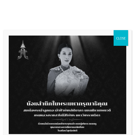
Skip
to
content
CLOSE
ประกาศ
ประกาศผู้ชนะการเสนอราคา จ้างเหมาบริการทัศนศึกษาแหล่ง
เรียนรู้นอกสถานที่ โดยวิธีเฉพาะ
—->>
อ่านรายละเอียด
<
<—-
ผู้เยี่ยมชมเว็บไซต์:
1,659
ประกาศจัดซื้อจัดจ้างทั้งหมด
ประกาศ